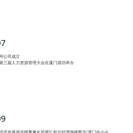
07
州公司成立
第三届人力资源管理大会在厦门成功举办
09
经济发展局选聘董事长郑甫弘和总经理饶建辉为“厦门中小企