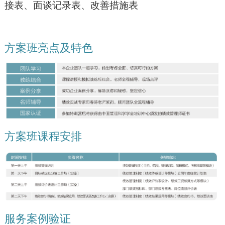
接表、面谈记录表、改善措施表
方案班亮点及特色
方案班课程安排
服务案例验证