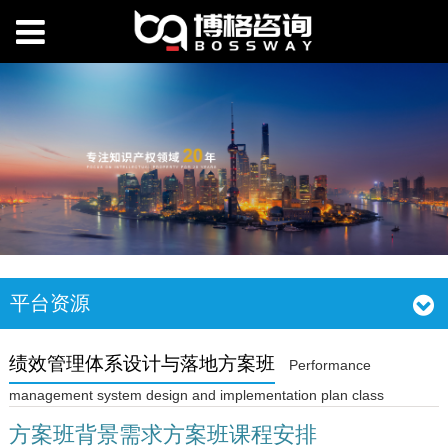
平台资源
绩效管理体系设计与落地方案班
Performance
management system design and implementation plan class
方案班背景需求方案班课程安排