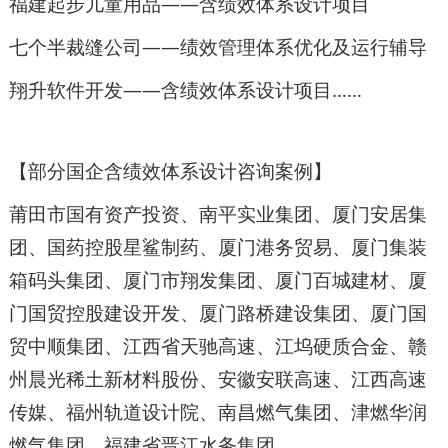
福建起步儿童用品——含绩效体系设计项目
七个半裁缝公司——绩效管理体系优化及运行辅导
翔升软件开发——含绩效体系设计项目……
【部分国企含绩效体系设计咨询案例】
莆田市国有资产投资、南平实业集团、厦门安居集
团、国药控股星鲨制药、厦门港务贸易、厦门集装
箱码头集团、厦门市翔发集团、厦门百城建材、厦
门国贸控股建设开发、厦门路桥建设集团、厦门国
贸中顺集团、江西省天驰高速、江坞硬质合金、赣
州晨光稀土新材料股份、安徽安联高速、江西高速
传媒、福州轨道设计院、南昌燃气集团、津燃华润
燃气集团、福建省晋江水务集团……