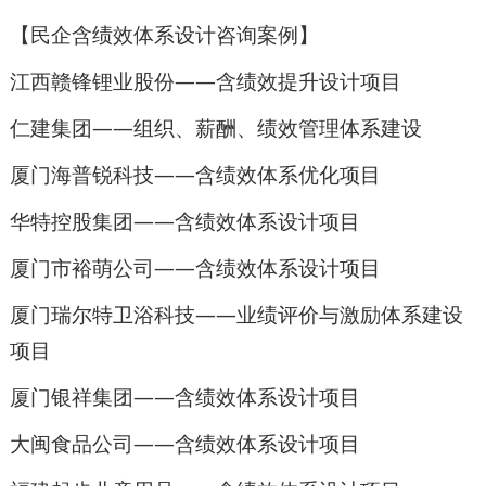
【民企含绩效体系设计咨询案例】
江西赣锋锂业股份——含绩效提升设计项目
仁建集团——组织、薪酬、绩效管理体系建设
厦门海普锐科技——含绩效体系优化项目
华特控股集团——含绩效体系设计项目
厦门市裕萌公司——含绩效体系设计项目
厦门瑞尔特卫浴科技——业绩评价与激励体系建设
项目
厦门银祥集团——含绩效体系设计项目
大闽食品公司——含绩效体系设计项目